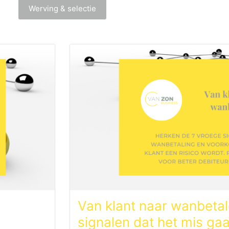
Werving & selectie
Van klant naar wanbetal
signalen dat het mis gaa