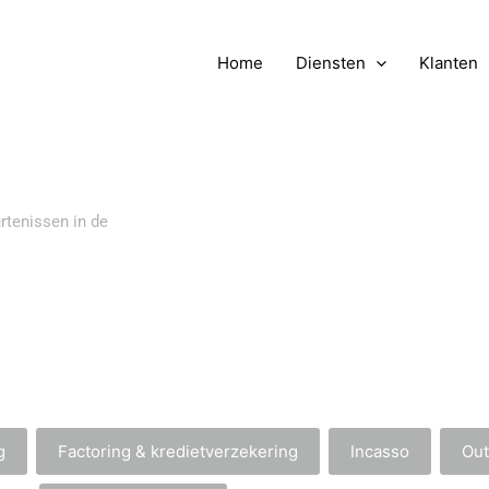
Home
Diensten
Klanten
rtenissen in de
g
Factoring & kredietverzekering
Incasso
Out