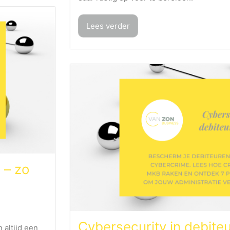
Lees verder
 – zo
Cybersecurity in debite
 altijd een