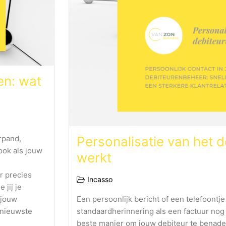
en: wat
erpand,
Personalisatie van het 
ook als jouw
werkt
r precies
Incasso
jij je
 jouw
Een persoonlijk bericht of een telefoontj
 nieuwste
standaardherinnering als een factuur nog
beste manier om jouw debiteur te benade