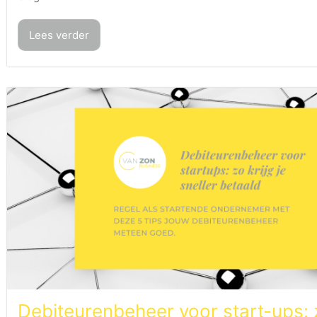
Lees verder
Debiteurenbeheer voor start-ups: z