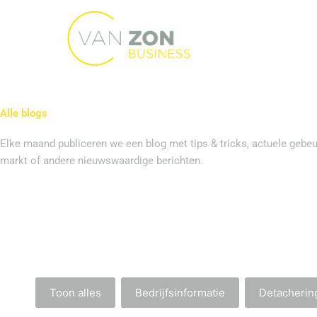
Ga
naar
de
inhoud
Alle blogs
Elke maand publiceren we een blog met tips & tricks, actuele gebeu
markt of andere nieuwswaardige berichten.
Toon alles
Bedrijfsinformatie
Detacherin