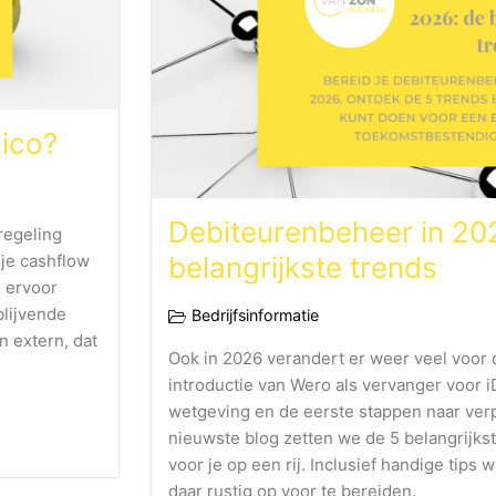
sico?
Debiteurenbeheer in 2026
sregeling
 je cashflow
belangrijkste trends
e ervoor
blijvende
Bedrijfsinformatie
n extern, dat
Ook in 2026 verandert er weer veel voor
introductie van Wero als vervanger voor i
wetgeving en de eerste stappen naar verpl
nieuwste blog zetten we de 5 belangrijks
voor je op een rij. Inclusief handige tips 
daar rustig op voor te bereiden.