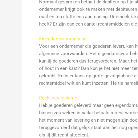
Normaal gesproken betaalt de debiteur op tijd al
ondernemer krijgt ook te maken met debiteuren d
mail en ten slotte een aanmaning. Uiteindelijk k
heeft? Er zijn dan een aantal rechtsmiddelen di
Eigendomsvoorbehoud
Voor een ondernemer die goederen levert, kan he
algemene voorwaarden. Het eigendomsvoorbehoud 
kun jij de goederen dus terugvorderen. Maar, het
of hout in een kast? Dan kun je het niet meer t
gekocht. En is er kans op grote gevolgschade al
rechtsmiddel wilt en kunt inzetten. He tis namel
Recht van reclame
Heb je goederen geleverd maar geen eigendomsv
binnen zes weken is nadat betaald moest worden,
het moment van levering en niet mogen zijn door
teruggevorderd dat gelijk staat aan het nog ope
als jij dit recht uitoefent.