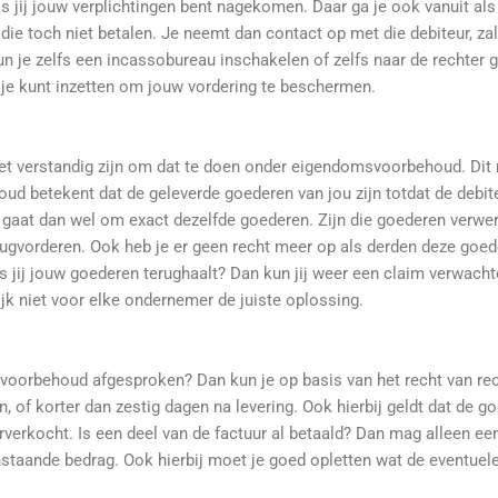
s jij jouw verplichtingen bent nagekomen. Daar ga je ook vanuit als
ie toch niet betalen. Je neemt dan contact op met die debiteur, zal
un je zelfs een incassobureau inschakelen of zelfs naar de rechter g
e je kunt inzetten om jouw vordering te beschermen.
t verstandig zijn om dat te doen onder eigendomsvoorbehoud. Dit m
betekent dat de geleverde goederen van jou zijn totdat de debiteur
 gaat dan wel om exact dezelfde goederen. Zijn die goederen verwerk
erugvorderen. Ook heb je er geen recht meer op als derden deze goe
s jij jouw goederen terughaalt? Dan kun jij weer een claim verwacht
ijk niet voor elke ondernemer de juiste oplossing.
oorbehoud afgesproken? Dan kun je op basis van het recht van rec
 of korter dan zestig dagen na levering. Ook hierbij geldt dat de g
verkocht. Is een deel van de factuur al betaald? Dan mag alleen ee
nstaande bedrag. Ook hierbij moet je goed opletten wat de eventuel