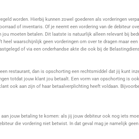
egeld worden. Hierbij kunnen zowel goederen als vorderingen verpa
 voorraad of inventaris. Of je neemt een vordering van de debiteur over
ou moeten betalen. Dit laatste is natuurlijk alleen relevant bij bed
ft heel waarschijnlijk geen vorderingen om over te dragen maar een 
stgelegd of via een onderhandse akte die ook bij de Belastingdiens
n een restaurant, dan is opschorting een rechtsmiddel dat jij kunt inze
gen totdat jouw klant jou betaalt. Een vorm van opschorting is ook h
nt ook aan zijn of haar betaalverplichting heeft voldaan. Bijvoorbeeld
aan jouw betaling te komen: als jij jouw debiteur ook nog iets moet
biteur die vordering niet betwist. In dat geval mag je namelijk gee