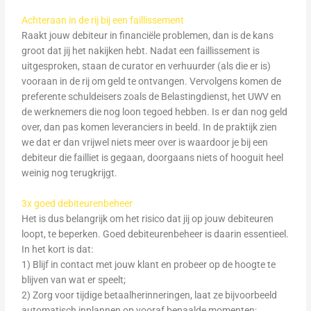
Achteraan in de rij bij een faillissement
Raakt jouw debiteur in financiële problemen, dan is de kans
groot dat jij het nakijken hebt. Nadat een faillissement is
uitgesproken, staan de curator en verhuurder (als die er is)
vooraan in de rij om geld te ontvangen. Vervolgens komen de
preferente schuldeisers zoals de Belastingdienst, het UWV en
de werknemers die nog loon tegoed hebben. Is er dan nog geld
over, dan pas komen leveranciers in beeld. In de praktijk zien
we dat er dan vrijwel niets meer over is waardoor je bij een
debiteur die failliet is gegaan, doorgaans niets of hooguit heel
weinig nog terugkrijgt.
3x goed debiteurenbeheer
Het is dus belangrijk om het risico dat jij op jouw debiteuren
loopt, te beperken. Goed debiteurenbeheer is daarin essentieel.
In het kort is dat:
1) Blijf in contact met jouw klant en probeer op de hoogte te
blijven van wat er speelt;
2) Zorg voor tijdige betaalherinneringen, laat ze bijvoorbeeld
automatisch inplannen op vooraf bepaalde momenten;