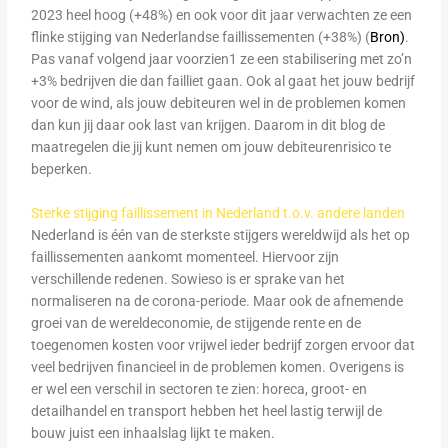
2023 heel hoog (+48%) en ook voor dit jaar verwachten ze een
flinke stijging van Nederlandse faillissementen (+38%) (
Bron)
.
Pas vanaf volgend jaar voorzien1 ze een stabilisering met zo’n
+3% bedrijven die dan failliet gaan. Ook al gaat het jouw bedrijf
voor de wind, als jouw debiteuren wel in de problemen komen
dan kun jij daar ook last van krijgen. Daarom in dit blog de
maatregelen die jij kunt nemen om jouw debiteurenrisico te
beperken.
Sterke stijging faillissement in Nederland t.o.v. andere landen
Nederland is één van de sterkste stijgers wereldwijd als het op
faillissementen aankomt momenteel. Hiervoor zijn
verschillende redenen. Sowieso is er sprake van het
normaliseren na de corona-periode. Maar ook de afnemende
groei van de wereldeconomie, de stijgende rente en de
toegenomen kosten voor vrijwel ieder bedrijf zorgen ervoor dat
veel bedrijven financieel in de problemen komen. Overigens is
er wel een verschil in sectoren te zien: horeca, groot- en
detailhandel en transport hebben het heel lastig terwijl de
bouw juist een inhaalslag lijkt te maken.