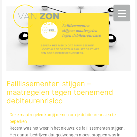
Ga
naar
de
inhoud
Faillissementen stijgen –
maatregelen tegen toenemend
debiteurenrisico
Deze maatregelen kun jij nemen om je debiteurenrisico te
beperken
Recent was het weer in het nieuws: de faillissementen stijgen.
Het aantal bedrijven dat gedwongen moest stoppen was in