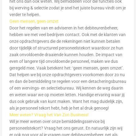
het ons dan ook weten. Wij bemiddelen voor die functies ook
bij werving & selectie zodat je snel het juiste bureau vindt om je
verder te helpen.
Geen mensen, geen omzet
Door het regelen van en adviseren in het debiteurenbeheer,
hebben we met veel bedrijven contact. Ook met de klanten van
onze opdrachtgevers die de rekeningen niet kunnen betalen
door tijdelijk of structureel personeelstekort waardoor ze hun
zaak onvoldoende draaiende kunnen houden. De impact van
even of langere tijd onvoldoende personeel, maken we dus
geregeld mee. Vaak betekent het: ‘geen mensen, geen omzet’.
Dat helpen we bij onze opdrachtgevers voorkomen door zo nu
en dan de bemiddeling te regelen voor een detacheringsbureau
of een wervings- en selectiebureau. Wij kennen de weg daarin
en weten waar we op moeten letten. Handige ervaring waar jij
dus ook gebruik van kunt maken. Want het mag duidelijk zijn,
als je personeel tekort hebt, heb je het al druk genoeg!
Meer weten? Vraag het Van Zon Business!
Wil je meer weten over onze bemiddelingsservice bij
personeelstekort? Vraag het ons gerust. En natuurlijk zijn wij
er ook nog voor al je vragen over debiteurenbeheer, net als