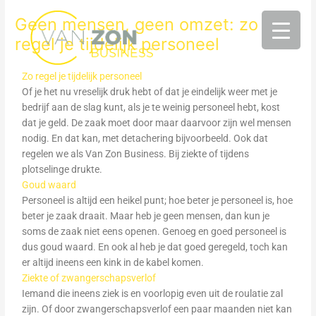
Ga
Geen mensen, geen omzet: zo
naar
de
regel je tijdelijk personeel
inhoud
Zo regel je tijdelijk personeel
Of je het nu vreselijk druk hebt of dat je eindelijk weer met je
bedrijf aan de slag kunt, als je te weinig personeel hebt, kost
dat je geld. De zaak moet door maar daarvoor zijn wel mensen
nodig. En dat kan, met detachering bijvoorbeeld. Ook dat
regelen we als Van Zon Business. Bij ziekte of tijdens
plotselinge drukte.
Goud waard
Personeel is altijd een heikel punt; hoe beter je personeel is, hoe
beter je zaak draait. Maar heb je geen mensen, dan kun je
soms de zaak niet eens openen. Genoeg en goed personeel is
dus goud waard. En ook al heb je dat goed geregeld, toch kan
er altijd ineens een kink in de kabel komen.
Ziekte of zwangerschapsverlof
Iemand die ineens ziek is en voorlopig even uit de roulatie zal
zijn. Of door zwangerschapsverlof een paar maanden niet kan