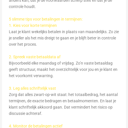
anders kan, dat je de voorwaarden scherp stelt én dat je de
controle houdt.
5 slimme tips voor betalingen in termijnen:
1. Kies voor korte termijnen
Laat je klant wekelijks betalen in plaats van maandelijks. Zo zie
je sneller als het mis dreigt te gaan en je blijft beter in controle
over het proces.
2. Spreek vaste betaaldata af
Bijvoorbeeld elke maandag of vrijdag. Zo’n vaste betaaldag
geeft structuur, maakt het overzichtelijk voor jou en je klant en
het voorkomt verwarring.
3. Leg alles schriftelijk vast
Zorg dat alles zwart-op-wit staat: het totaalbedrag, het aantal
termijnen, de exacte bedragen en betaalmomenten. En laat je
klant schriftelijk akkoord gaan. Dat vermindert het risico op
discussie achteraf.
4. Monitor de betalingen actief