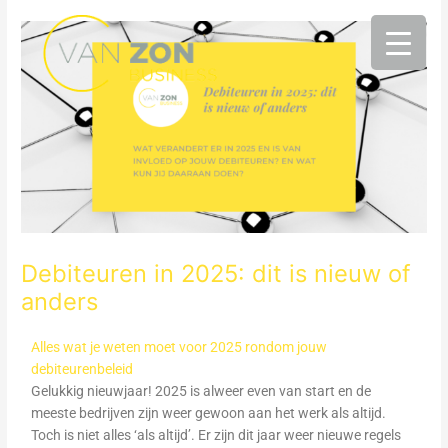
Ga
naar
de
inhoud
Debiteuren in 2025: dit is nieuw of
anders
Alles wat je weten moet voor 2025 rondom jouw
debiteurenbeleid
Gelukkig nieuwjaar! 2025 is alweer even van start en de
meeste bedrijven zijn weer gewoon aan het werk als altijd.
Toch is niet alles ‘als altijd’. Er zijn dit jaar weer nieuwe regels