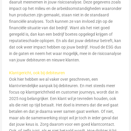
daaruit meenemen in jouw risicoanalyse. Deze gegevens zoals
impact op het milieu en de arbeidsomstandigheden waaronder
hun producten zijn gemaakt, staan niet in de standaard
financiële analyses. Toch kunnen ze van invloed zijn op de
financiële situatie van dat bedrijf. Want als het niet goed
geregeld is, dan kan een bedrijf boetes opgelegd krijgen of
reputatieschade oplopen. En als dat jouw debiteur betreft, kan
dat ook weer impact hebben op jouw bedrijf. Houd de ESG dus
in de gaten en neem het waar mogelijk, mee in de risicoanalyse
van jouw debiteuren en nieuwe klanten.
Klantgericht, ook bij debiteuren
Ook hier hebben we al vaker over geschreven, een
klantvriendelijke aanpak bij debiteuren. En met steeds meer
focus op klantgerichtheid en customer journeys, wordt dat in
2025 nog belangrijker. Een klant wil je tevreden houden, ook
als die niet op tijd betaalt. Het doel is immers dat die wel gaat
betalen en dat je daarna weer samen gaat werken. Of niet,
maar als de samenwerking stopt wil je toch in ieder geval dat
dat jouw keus is. Zorg daarom voor een goed klantcontact.
Ook, of zelfs juist, als er niet betaald wordt. Hoe dichter jij bij