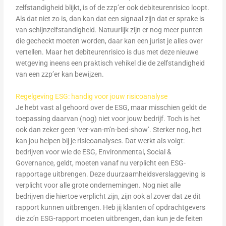
zelfstandigheid blijkt, is of de zzp’er ook debiteurenrisico loopt.
Als dat niet zo is, dan kan dat een signaal zijn dat er sprake is
van schijnzelfstandigheid. Natuurlijk zijn er nog meer punten
die gecheckt moeten worden, daar kan een jurist je alles over
vertellen. Maar het debiteurenrisico is dus met deze nieuwe
wetgeving ineens een praktisch vehikel die de zelfstandigheid
van een zzp’er kan bewijzen.
Regelgeving ESG: handig voor jouw risicoanalyse
Je hebt vast al gehoord over de ESG, maar misschien geldt de
toepassing daarvan (nog) niet voor jouw bedrijf. Toch is het
ook dan zeker geen ‘ver-van-m’n-bed-show’. Sterker nog, het
kan jou helpen bij je risicoanalyses. Dat werkt als volgt:
bedrijven voor wie de ESG, Environmental, Social &
Governance, geldt, moeten vanaf nu verplicht een ESG-
rapportage uitbrengen. Deze duurzaamheidsverslaggeving is
verplicht voor alle grote ondernemingen. Nog niet alle
bedrijven die hiertoe verplicht zijn, zijn ook al zover dat ze dit
rapport kunnen uitbrengen. Heb jij klanten of opdrachtgevers
die zo’n ESG-rapport moeten uitbrengen, dan kun je de feiten