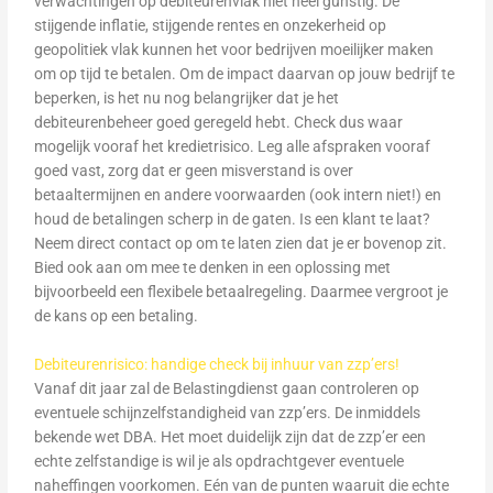
verwachtingen op debiteurenvlak niet heel gunstig. De
stijgende inflatie, stijgende rentes en onzekerheid op
geopolitiek vlak kunnen het voor bedrijven moeilijker maken
om op tijd te betalen. Om de impact daarvan op jouw bedrijf te
beperken, is het nu nog belangrijker dat je het
debiteurenbeheer goed geregeld hebt. Check dus waar
mogelijk vooraf het kredietrisico. Leg alle afspraken vooraf
goed vast, zorg dat er geen misverstand is over
betaaltermijnen en andere voorwaarden (ook intern niet!) en
houd de betalingen scherp in de gaten. Is een klant te laat?
Neem direct contact op om te laten zien dat je er bovenop zit.
Bied ook aan om mee te denken in een oplossing met
bijvoorbeeld een flexibele betaalregeling. Daarmee vergroot je
de kans op een betaling.
Debiteurenrisico: handige check bij inhuur van zzp’ers!
Vanaf dit jaar zal de Belastingdienst gaan controleren op
eventuele schijnzelfstandigheid van zzp’ers. De inmiddels
bekende wet DBA. Het moet duidelijk zijn dat de zzp’er een
echte zelfstandige is wil je als opdrachtgever eventuele
naheffingen voorkomen. Eén van de punten waaruit die echte