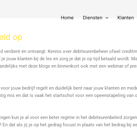
Home
Diensten
Klanten
eld op
ld verdient én ontvangt. Kennis over debiteurenbeheer ofwel credi
ouw klanten bij de les en zorg je dat je op tijd betaald wordt. Maar
andelijks met deze blogs en binnenkort ook met een webinar of pre
oor jouw bedrijf regelt en duidelijk bent naar jouw klanten en mede
matig mis en dat is vaak het startschot voor een opeenstapeling van
en kun je al voor een beter regime in het debiteurenbeleid zorgen. 
? En dat als jij je op het gedrag focust in plaats van het bedrag bij 