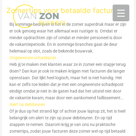
Ga
Zomertips voor betaalde facturen
naar
de
inhoud
Bij sommige bedrijven is het in de zomer superdruk maar er zijn
er ook genoeg waar het allemaal wat rustiger is. Omdat er
minder opdrachten zijn of omdat er minder personeel is door
de vakantieperiode. En in sommige branches gaat de deur
helemaal op slot, zoals de bekende bouwvak.
Ongewenste schadepost
Heb jij te maken met klanten waar ze in zomer een stapje terug
doen? Dan kun je ook te maken krijgen met facturen die langer
openstaan. Dat lijkt heel logisch, maar het is niet handig. Het
kan er zelfs toe leiden dat je met een ongewenste schadepost
eindigt omdat je niet in de gaten had dat het uitstel niet door
de vakantie kwam, maar door een aankomend faillissement…
Alert op debiteuren
Of je dus op het strand ligt of achter jouw laptop zit, het is heel
belangrijk om alert te zijn op jouw debiteuren. En op tijd
stappen te nemen. Daarom krijg je van ons nu praktische
zomertips, zodat jouw facturen deze zomer wel op tijd betaald