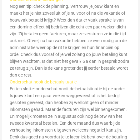
Nog een tip: check de planning. Vertrouw je jouw klant en
maakt het je niet zoveel uit of je nu voor of na die vakantie of
bouwvak betaald krijgt? Weet dan dat er vaak sprake is van
een domino-effect bij bedrijven die echt een paar weken dicht
zijn. Zij betalen geen facturen, maar ze versturen ze in die tijd
ook niet. Ofwel, na hun vakantie hebben ze even nodig om de
administratie weer op de rit te krijgen en hun financiën op
orde. Check dus vooraf of je wel zolang op jouw betaling kunt
blijven wachten. Is dat niet het geval? Ga dan in gesprek zodra
ze terug zijn. Dan is de kans groter dat jij eerder betaald wordt
dan de rest.
Onderschat nooit de betaalsituatie
En ten slotte: onderschat nooit de betaalsituatie bij de ander.
Is jouw klant een paar weken weggeweest of is het bedrijf
gesloten geweest, dan hebben zij wellicht geen of minder
inkomsten gehad. Maar de facturen zijn wel binnengekomen.
En mogelijk moeten ze in augustus ook nog de btw van het
tweede kwartaal betalen. Een dure maand dus waarbij de
verhouding inkomsten-uitgaven wel eens negatief kan zijn.
Denk dus goed na voordat je te laconiek bent over de betaling