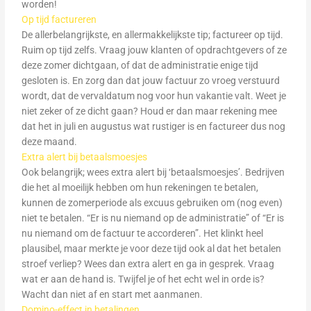
worden!
Op tijd factureren
De allerbelangrijkste, en allermakkelijkste tip; factureer op tijd.
Ruim op tijd zelfs. Vraag jouw klanten of opdrachtgevers of ze
deze zomer dichtgaan, of dat de administratie enige tijd
gesloten is. En zorg dan dat jouw factuur zo vroeg verstuurd
wordt, dat de vervaldatum nog voor hun vakantie valt. Weet je
niet zeker of ze dicht gaan? Houd er dan maar rekening mee
dat het in juli en augustus wat rustiger is en factureer dus nog
deze maand.
Extra alert bij betaalsmoesjes
Ook belangrijk; wees extra alert bij ‘betaalsmoesjes’. Bedrijven
die het al moeilijk hebben om hun rekeningen te betalen,
kunnen de zomerperiode als excuus gebruiken om (nog even)
niet te betalen. “Er is nu niemand op de administratie” of “Er is
nu niemand om de factuur te accorderen”. Het klinkt heel
plausibel, maar merkte je voor deze tijd ook al dat het betalen
stroef verliep? Wees dan extra alert en ga in gesprek. Vraag
wat er aan de hand is. Twijfel je of het echt wel in orde is?
Wacht dan niet af en start met aanmanen.
Domino-effect in betalingen